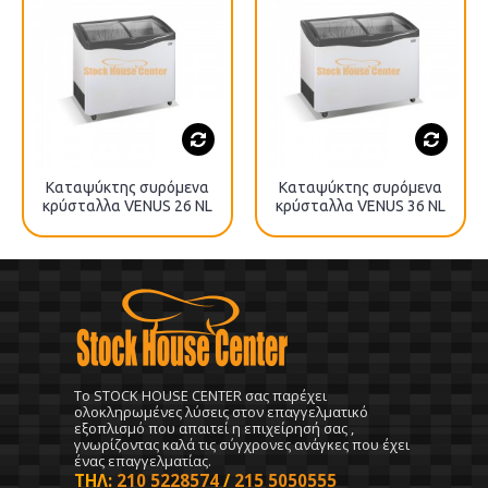
Καταψύκτης συρόμενα
Καταψύκτης συρόμενα
κρύσταλλα VENUS 26 NL
κρύσταλλα VENUS 36 NL
To STOCK HOUSE CENTER σας παρέχει
ολοκληρωμένες λύσεις στον επαγγελματικό
εξοπλισμό που απαιτεί η επιχείρησή σας ,
γνωρίζοντας καλά τις σύγχρονες ανάγκες που έχει
ένας επαγγελματίας.
ΤΗΛ:
210 5228574
/
215 5050555