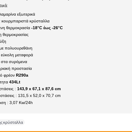
ικά:
λαμαρίνα εξωτερικά
 κουρμπαριστά κρύσταλλα
ενη θερμοκρασία
-18°C έως -26°C
ξη θερμοκρασίας
ψύξη
με πολυουρεθάνη
α εύκολη μεταφορά
ά στα συρόμενα
ηριακή προστασία
κό φρέον
R290a
ότητα
434Lt
στάσεις :
143,9 x 67,1 x 87,6 cm
στάσεις : 131,5 x 52,0 x 70,7 cm
ση : 3,07 Kw/24h
ς κρύσταλλα