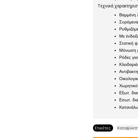
Τεχνικά χαρακτηριστ
Βαμμένη 
Συρόμενα
Ρυθμιζόμ
Με ένδει
Στατική 
Μόνωση 
Ρόδες γι
Κλειδαρι
Αντιβακτ
Οικολογι
Χωρητικ
Εξωτ. δια
Εσωτ. δια
Κατανάλω
Ετικέτες:
Καταψύκτη