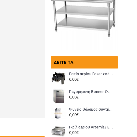
ΔΕΊΤΕ ΤΑ
Εστία αερίου Foker cod.03200 Wok
0,00€
Παγομηχανή Bonner C-70, Ανάδευσης (παγάκι με τρύπα)
0,00€
Ψυγείο θάλαμος συντήρηση Bonner GMT-70
0,00€
Γκριλ αερίου Artemis2 ECO
0,00€