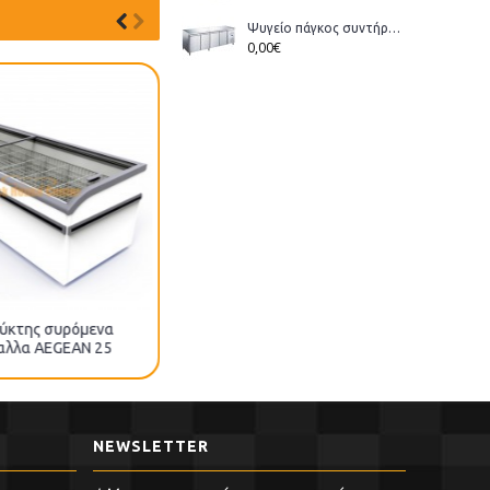
Ψυγείο πάγκος συντήρηση Bonner GM-400 διάστ.223x70x86cm
0,00€
ύκτης συρόμενα
αλλα AEGEAN 25
NEWSLETTER