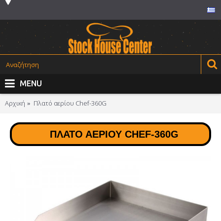
MENU
Αρχική
Πλατό αερίου Chef-360G
ΠΛΑΤΌ ΑΕΡΊΟΥ CHEF-360G