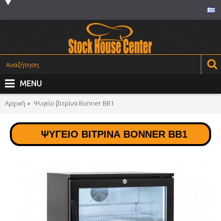
MENU
Αρχική
Ψυγείο βιτρίνα Bonner BB1
ΨΥΓΕΊΟ ΒΙΤΡΊΝΑ BONNER BB1