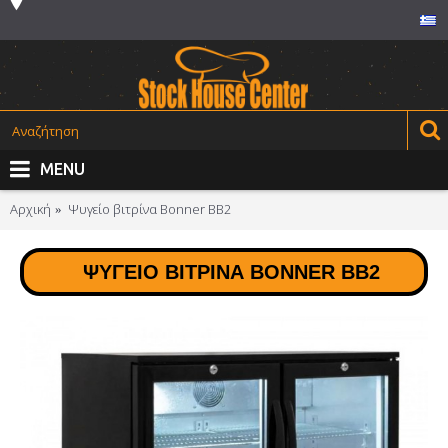
MENU
Αρχική
Ψυγείο βιτρίνα Bonner BB2
ΨΥΓΕΊΟ ΒΙΤΡΊΝΑ BONNER BB2