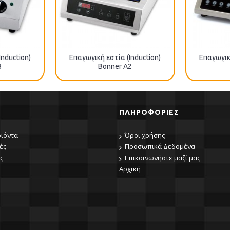
Induction)
Επαγωγική εστία (Induction)
Επαγωγική
3
Βοnner A2
ΠΛΗΡΟΦΟΡΊΕΣ
οϊόντα
Όροι χρήσης
ές
Προσωπικά Δεδομένα
ς
Επικοινωνήστε μαζί μας
Αρχική