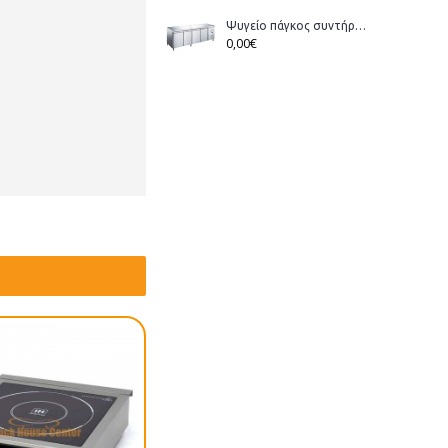
Ψυγείο πάγκος συντήρηση Bonner GM-400 διάστ.223x70x86cm
0,00€