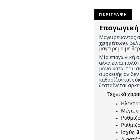
ΠΕΡΙΓΡΑΦΉ
Επαγωγική 
Μαγειρεύοντας σ
χρημάτων
), βε
μαγείρεμα με θε
Μία επαγωγική σ
αλλά είναι πολύ 
μόνο κάτω του σκ
συσκευής αν δεν 
καθαρίζονται εύκ
ζεσταίνεται αρκε
Τεχνικά χαρακ
Ηλεκτρο
Μέγιστη
Ρυθμιζό
Ρυθμιζ
Ισχύς:
3
Διαστάσ