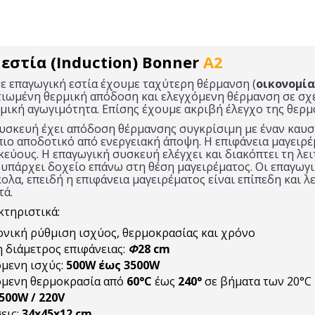
εστία (Induction) Bonner
A2
ε επαγωγική εστία έχουμε ταχύτερη θέρμανση (
οικονομία
λτιωμένη θερμική απόδοση και ελεγχόμενη θέρμανση σε σχ
ρμική αγωγιμότητα. Επίσης έχουμε ακριβή έλεγχο της θερμ
υσκευή έχει απόδοση θέρμανσης συγκρίσιμη με έναν καυσ
πιο αποδοτικό από ενεργειακή άποψη. Η επιφάνεια μαγειρέ
εύους. Η επαγωγική συσκευή ελέγχει και διακόπτει τη λει
υπάρχει δοχείο επάνω στη θέση μαγειρέματος. Οι επαγωγι
ολα, επειδή η επιφάνεια μαγειρέματος είναι επίπεδη και λε
τά.
τηριστικά:
νική ρύθμιση ισχύος, θερμοκρασίας και χρόνο
 διάμετρος επιφάνειας:
Φ
28 cm
μενη ισχύς:
500W έως 3500W
όμενη θερμοκρασία από
60°C
έως
240°
σε βήματα των 20°C
500W / 220V
εις:
34x45x12 cm