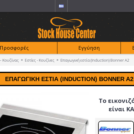
Προσφορές
Εγγύηση
– Κουζίνας
Εστίες - Κουζίνες
Επαγωγική εστία (Induction) Βοnner A2
ΕΠΑΓΩΓΙΚΉ ΕΣΤΊΑ (INDUCTION) ΒΟNNER A2
Το εικονιζ
είναι Κ