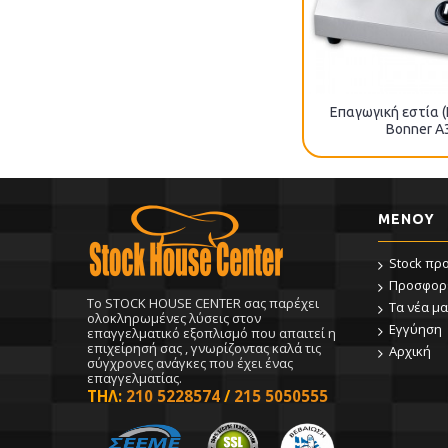
Επαγωγική εστία (
Βοnner A
ΜΕΝΟΥ
Stock πρ
Προσφορ
To STOCK HOUSE CENTER σας παρέχει
Τα νέα μα
ολοκληρωμένες λύσεις στον
Εγγύηση
επαγγελματικό εξοπλισμό που απαιτεί η
επιχείρησή σας , γνωρίζοντας καλά τις
Αρχική
σύγχρονες ανάγκες που έχει ένας
επαγγελματίας.
ΤΗΛ:
210 5228574
/
215 5050555