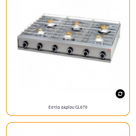
Εστία αερίου GL670