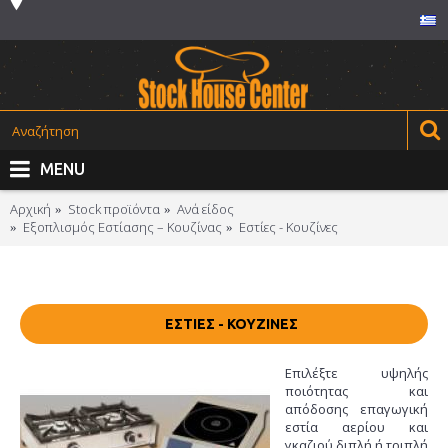
MENU
Αρχική
Stock προϊόντα
Ανά είδος
Εξοπλισμός Εστίασης – Κουζίνας
Εστίες - Κουζίνες
ΕΣΤΊΕΣ - ΚΟΥΖΊΝΕΣ
Επιλέξτε υψηλής
ποιότητας και
απόδοσης επαγωγική
εστία αερίου και
γκαζιού διπλή ή τριπλή