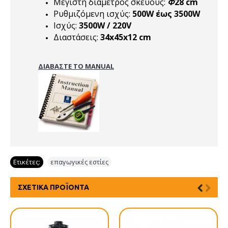
Μέγιστη διάμετρος σκεύους:
Φ
28 cm
Ρυθμιζόμενη ισχύς:
500W έως 3500W
Ισχύς:
3500W / 220V
Διαστάσεις:
34x45x12 cm
ΔΙΑΒΑΣΤΕ ΤΟ MANUAL
Ετικέτες:
επαγωγικές εστίες
ΣΧΕΤΙΚΆ ΠΡΟΪΌΝΤΑ