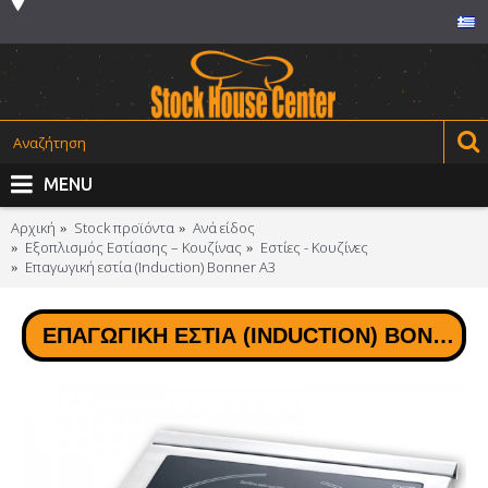
MENU
Αρχική
Stock προϊόντα
Ανά είδος
Εξοπλισμός Εστίασης – Κουζίνας
Εστίες - Κουζίνες
Επαγωγική εστία (Induction) Βοnner A3
ΕΠΑΓΩΓΙΚΉ ΕΣΤΊΑ (INDUCTION) ΒΟNNER A3