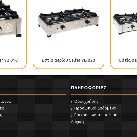
er ΥΒ.010
Εστία αερίου Calfer ΥΒ.020
Εστία αε
ΠΛΗΡΟΦΟΡΊΕΣ
οϊόντα
Όροι χρήσης
ές
Προσωπικά Δεδομένα
ς
Επικοινωνήστε μαζί μας
Αρχική