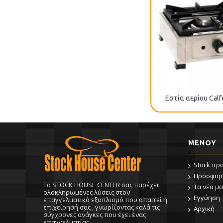
Εστία αερίου Calf
ΜΕΝΟΥ
Stock πρ
Προσφορ
To STOCK HOUSE CENTER σας παρέχει
Τα νέα μα
ολοκληρωμένες λύσεις στον
Εγγύηση
επαγγελματικό εξοπλισμό που απαιτεί η
επιχείρησή σας , γνωρίζοντας καλά τις
Αρχική
σύγχρονες ανάγκες που έχει ένας
επαγγελματίας.