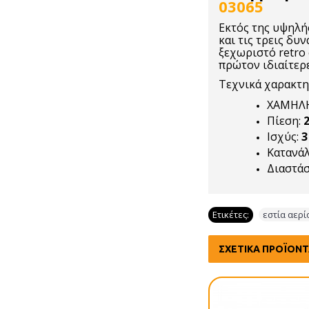
03065
Εκτός της υψηλή
και τις τρεις δυν
ξεχωριστό retro 
πρώτον ιδιαίτερε
Τεχνικά χαρακτη
ΧΑΜΗΛΗΣ
Πίεση:
Ισχύς:
3
Κατανά
Διαστάσ
Ετικέτες:
εστία αερί
ΣΧΕΤΙΚΆ ΠΡΟΪΌΝ