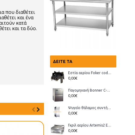
α που διαθέτει
ιαθέτει και ένα
αιτούν κατά
έτει και τα δύο.
ΔΕΊΤΕ ΤΑ
Εστία αερίου Foker cod.03200 Wok
0,00€
Παγομηχανή Bonner C-70, Ανάδευσης (παγάκι με τρύπα)
0,00€
Ψυγείο θάλαμος συντήρηση Bonner GMT-70
0,00€
Γκριλ αερίου Artemis2 ECO
0,00€