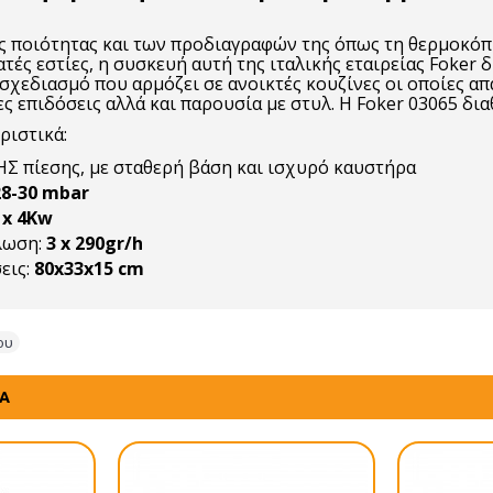
ς ποιότητας και των προδιαγραφών της όπως τη θερμοκόπι
ατές εστίες, η συσκευή αυτή της ιταλικής εταιρείας Foker δ
σχεδιασμό που αρμόζει σε ανοικτές κουζίνες οι οποίες απ
ς επιδόσεις αλλά και παρουσία με στυλ. Η Foker 03065 διαθ
ριστικά:
 πίεσης, με σταθερή βάση και ισχυρό καυστήρα
28-30 mbar
 x 4Kw
λωση:
3 x 290gr/h
εις:
80x33x15 cm
ου
ΤΑ