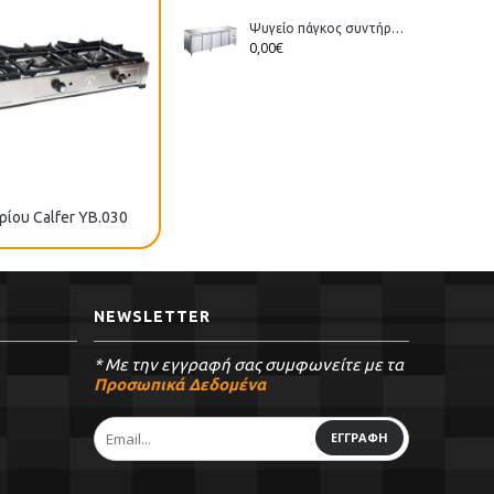
Ψυγείο πάγκος συντήρηση Bonner GM-400 διάστ.223x70x86cm
0,00€
ρίου Calfer ΥΒ.030
Εστία αερίου Calfer ΦΑΕ.010
NEWSLETTER
* Με την εγγραφή σας συμφωνείτε με τα
Προσωπικά Δεδομένα
ΕΓΓΡΑΦΗ