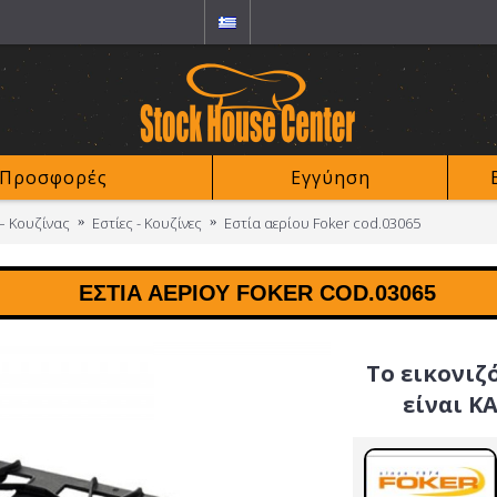
Προσφορές
Εγγύηση
– Κουζίνας
Εστίες - Κουζίνες
Εστία αερίου Foker cod.03065
ΕΣΤΊΑ ΑΕΡΊΟΥ FOKER COD.03065
Το εικονιζ
είναι Κ