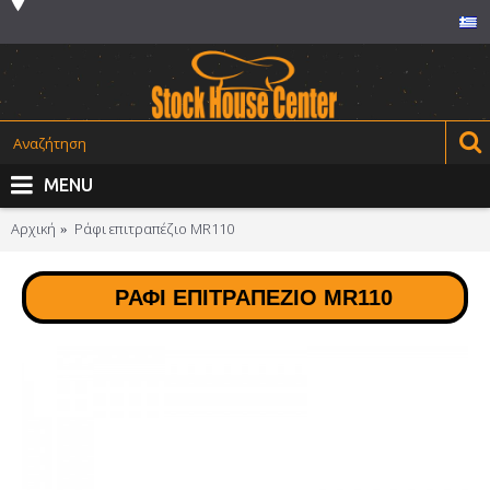
MENU
Αρχική
Ράφι επιτραπέζιο MR110
ΡΆΦΙ ΕΠΙΤΡΑΠΈΖΙΟ MR110