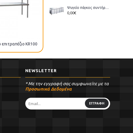
Ψυγείο πάγκος συντήρηση Bonner GM-400 διάστ.223x70x86cm
0,00€
ό επιτραπέζιο KR100
Ράφι επιτραπέζιο MR110
NEWSLETTER
* Με την εγγραφή σας συμφωνείτε με τα
Προσωπικά Δεδομένα
ΕΓΓΡΑΦΗ