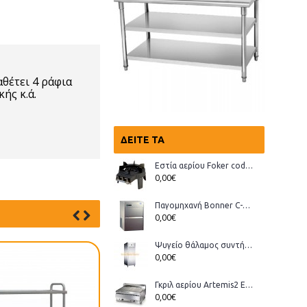
θέτει 4 ράφια
ής κ.ά.
ΔΕΊΤΕ ΤΑ
Εστία αερίου Foker cod.03200 Wok
0,00€
Παγομηχανή Bonner C-70, Ανάδευσης (παγάκι με τρύπα)
0,00€
Ψυγείο θάλαμος συντήρηση Bonner GMT-70
0,00€
Γκριλ αερίου Artemis2 ECO
0,00€