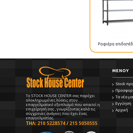
Ραφιέρα επιδαπέδια 140cm
Ραφιέρα επιδαπέδ
ΜΕΝΟΥ
Stock πρ
Προσφορ
To STOCK HOUSE CENTER σας παρέχει
Τα νέα μα
ολοκληρωμένες λύσεις στον
Εγγύηση
επαγγελματικό εξοπλισμό που απαιτεί η
επιχείρησή σας , γνωρίζοντας καλά τις
Αρχική
σύγχρονες ανάγκες που έχει ένας
επαγγελματίας.
ΤΗΛ:
210 5228574
/
215 5050555