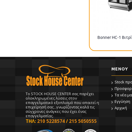
Bonner HC-2 Bιτρίνα θερμή
Bonner HC-1 Bιτρ
ΜΕΝΟΥ
Stock πρ
Προσφορ
To STOCK HOUSE CENTER σας παρέχει
Τα νέα μα
ολοκληρωμένες λύσεις στον
Εγγύηση
επαγγελματικό εξοπλισμό που απαιτεί η
επιχείρησή σας , γνωρίζοντας καλά τις
Αρχική
σύγχρονες ανάγκες που έχει ένας
επαγγελματίας.
ΤΗΛ:
210 5228574
/
215 5050555