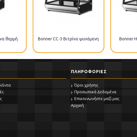
ίνα θερμή
Bonner CC-3 Βιτρίνα ψυχόμενη
Bonner H
ΠΛΗΡΟΦΟΡΊΕΣ
οϊόντα
Όροι χρήσης
ές
Προσωπικά Δεδομένα
ς
Επικοινωνήστε μαζί μας
Αρχική