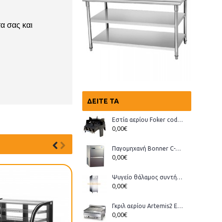
α σας και
ΔΕΊΤΕ ΤΑ
Εστία αερίου Foker cod.03200 Wok
0,00€
Παγομηχανή Bonner C-70, Ανάδευσης (παγάκι με τρύπα)
0,00€
Ψυγείο θάλαμος συντήρηση Bonner GMT-70
0,00€
Γκριλ αερίου Artemis2 ECO
0,00€