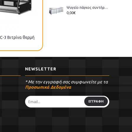
Ψυγείο πάγκος συντήρηση Bonner GM-400 διάστ.223x70x86cm
0,00€
C-3 Bιτρίνα θερμή
NEWSLETTER
* Με την εγγραφή σας συμφωνείτε με τα
Προσωπικά Δεδομένα
ΕΓΓΡΑΦΗ